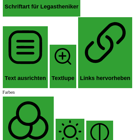
Schriftart für Legastheniker
Text ausrichten
Textlupe
Links hervorheben
Farben