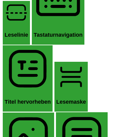
Leselinie
Tastaturnavigation
Titel hervorheben
Lesemaske