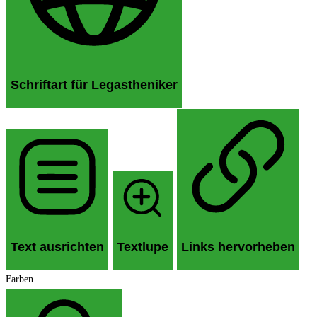
Schriftart für Legastheniker
Text ausrichten
Textlupe
Links hervorheben
Farben