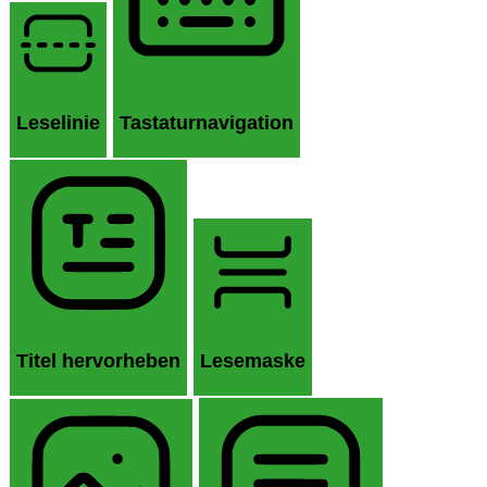
Leselinie
Tastaturnavigation
Titel hervorheben
Lesemaske