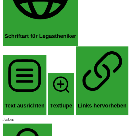
Schriftart für Legastheniker
Text ausrichten
Textlupe
Links hervorheben
Farben