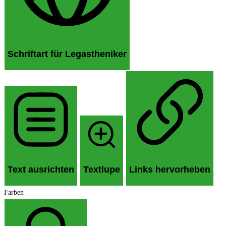
Schriftart für Legastheniker
Text ausrichten
Textlupe
Links hervorheben
Farben