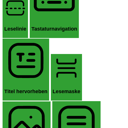
Leselinie
Tastaturnavigation
Titel hervorheben
Lesemaske