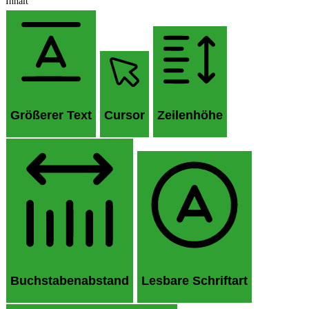
Inhalt
Größerer Text
Cursor
Zeilenhöhe
Buchstabenabstand
Lesbare Schriftart