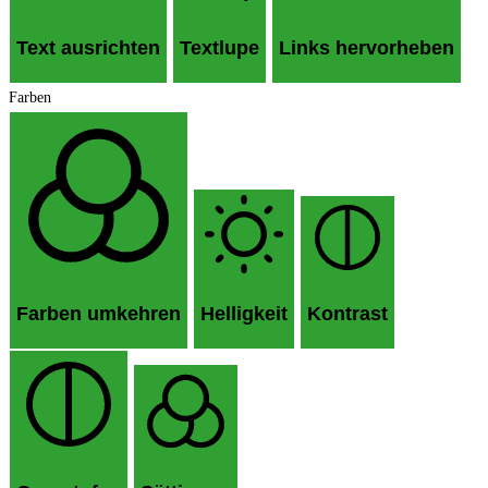
Text ausrichten
Textlupe
Links hervorheben
Farben
Farben umkehren
Helligkeit
Kontrast