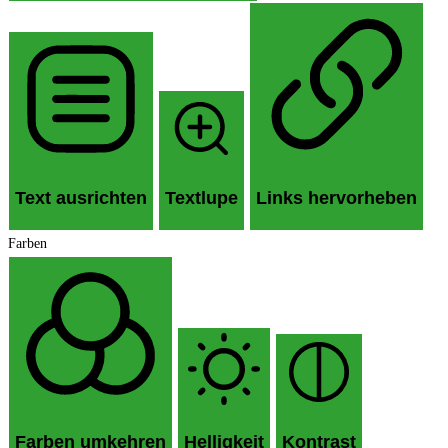
Text ausrichten
Textlupe
Links hervorheben
Farben
Farben umkehren
Helligkeit
Kontrast