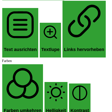
Text ausrichten
Textlupe
Links hervorheben
Farben
Farben umkehren
Helligkeit
Kontrast