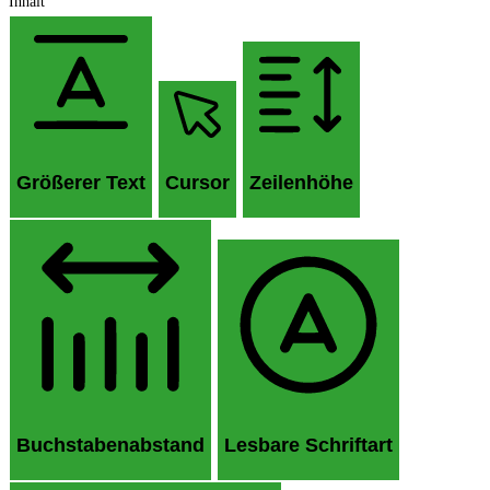
Inhalt
Größerer Text
Cursor
Zeilenhöhe
Buchstabenabstand
Lesbare Schriftart