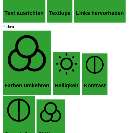
Text ausrichten
Textlupe
Links hervorheben
Farben
Farben umkehren
Helligkeit
Kontrast