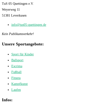
TuS 05 Quettingen e.V.
Weyerweg 11
51381 Leverkusen
info@tus05-quettingen.de
Kein Publikumsverkehr!
Unsere Sportangebote:
Sport für Kinder
Ballsport
Escrima
Fußball
Fitness
Kampfkunst
Laufen
Infos: