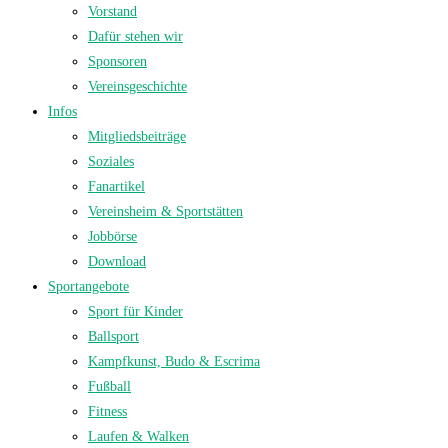
Vorstand
Dafür stehen wir
Sponsoren
Vereinsgeschichte
Infos
Mitgliedsbeiträge
Soziales
Fanartikel
Vereinsheim & Sportstätten
Jobbörse
Download
Sportangebote
Sport für Kinder
Ballsport
Kampfkunst, Budo & Escrima
Fußball
Fitness
Laufen & Walken