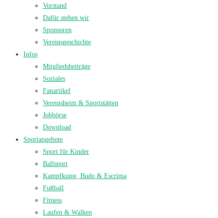
Vorstand
Dafür stehen wir
Sponsoren
Vereinsgeschichte
Infos
Mitgliedsbeiträge
Soziales
Fanartikel
Vereinsheim & Sportstätten
Jobbörse
Download
Sportangebote
Sport für Kinder
Ballsport
Kampfkunst, Budo & Escrima
Fußball
Fitness
Laufen & Walken