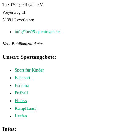
TuS 05 Quettingen e.V.
Weyerweg 11
51381 Leverkusen
info@tus05-quettingen.de
Kein Publikumsverkehr!
Unsere Sportangebote:
Sport für Kinder
Ballsport
Escrima
Fußball
Fitness
Kampfkunst
Laufen
Infos: