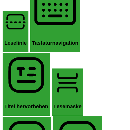
Leselinie
Tastaturnavigation
Titel hervorheben
Lesemaske