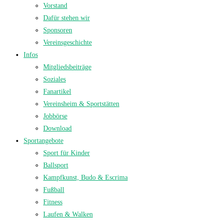
Vorstand
Dafür stehen wir
Sponsoren
Vereinsgeschichte
Infos
Mitgliedsbeiträge
Soziales
Fanartikel
Vereinsheim & Sportstätten
Jobbörse
Download
Sportangebote
Sport für Kinder
Ballsport
Kampfkunst, Budo & Escrima
Fußball
Fitness
Laufen & Walken