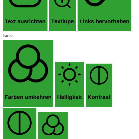
Text ausrichten
Textlupe
Links hervorheben
Farben
Farben umkehren
Helligkeit
Kontrast