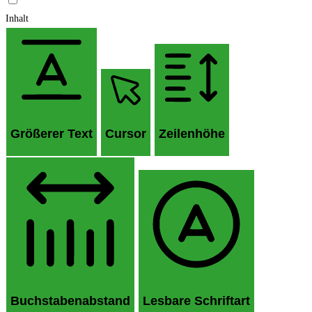
Inhalt
Größerer Text
Cursor
Zeilenhöhe
Buchstabenabstand
Lesbare Schriftart