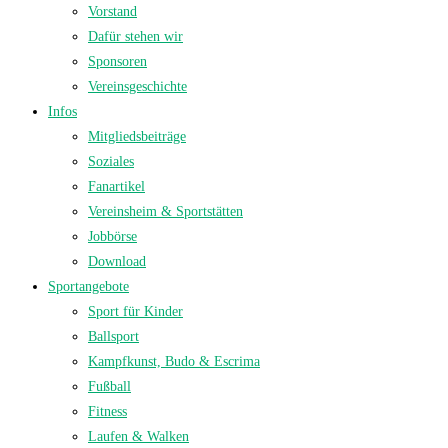
Vorstand
Dafür stehen wir
Sponsoren
Vereinsgeschichte
Infos
Mitgliedsbeiträge
Soziales
Fanartikel
Vereinsheim & Sportstätten
Jobbörse
Download
Sportangebote
Sport für Kinder
Ballsport
Kampfkunst, Budo & Escrima
Fußball
Fitness
Laufen & Walken