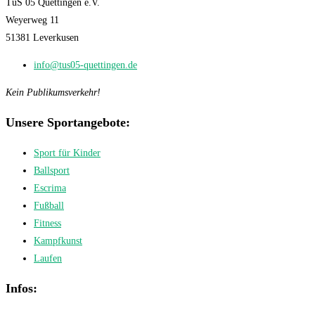
TuS 05 Quettingen e.V.
Weyerweg 11
51381 Leverkusen
info@tus05-quettingen.de
Kein Publikumsverkehr!
Unsere Sportangebote:
Sport für Kinder
Ballsport
Escrima
Fußball
Fitness
Kampfkunst
Laufen
Infos: