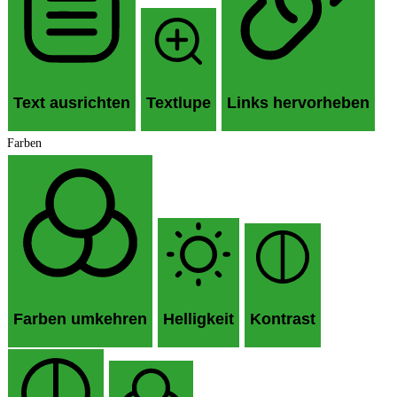
Text ausrichten
Textlupe
Links hervorheben
Farben
Farben umkehren
Helligkeit
Kontrast