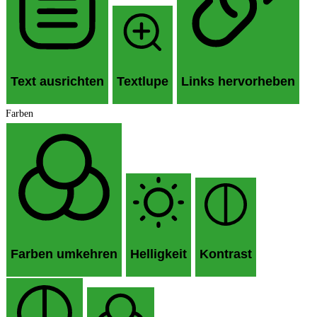
Text ausrichten
Textlupe
Links hervorheben
Farben
Farben umkehren
Helligkeit
Kontrast